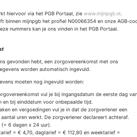
kt hiervoor via het PGB Portaal, zie
www.mijnpgb.nl
.
eft binnen mijnpgb het profiel N00066354 en onze AGB-co
deze nummers kan je ons vinden in het PGB Portaal.
st
 ons gevonden hebt, een zorgovereenkomst met ons
egevens worden automatisch ingevuld.
evens moeten nog ingevuld worden:
zorgovereenkomst vul je bij ingangsdatum de eerste dag va
n en bij einddatum voor onbepaalde tijd.
aken en vergoedingen vul je in dat de zorgverlener een
aantal uren werkt. De zorgverlener declareert achteraf.
 (= 6 dagen x 24 uur).
tarief = € 4,70, dagtarief = € 112,80 en weektarief =