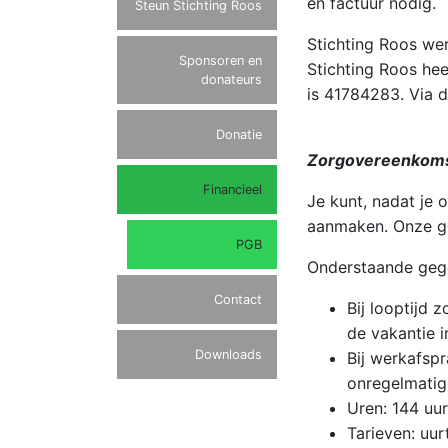
en factuur nodig.
Steun Stichting Roos
Stichting Roos wer
Sponsoren en
Stichting Roos he
donateurs
is 41784283. Via 
Donatie
Zorgovereenkom
Financieel
Je kunt, nadat je
aanmaken. Onze g
PGB
Onderstaande geg
Contact
Bij looptijd 
de vakantie i
Downloads
Bij werkafspr
onregelmatig 
Uren: 144 uur
Tarieven: uur