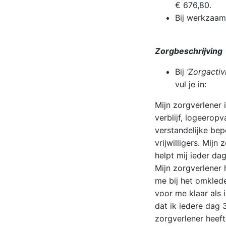
€ 676,80.
Bij werkzaam
Zorgbeschrijving
Bij
‘Zorgactiv
vul je in:
Mijn zorgverlener i
verblijf, logeerop
verstandelijke bep
vrijwilligers. Mij
helpt mij ieder da
Mijn zorgverlener 
me bij het omkled
voor me klaar als 
dat ik iedere dag 
zorgverlener heef