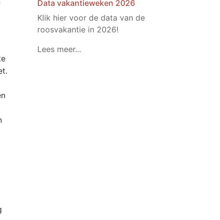
n
Data vakantieweken 2026
Klik hier voor de data van de
roosvakantie in 2026!
Lees meer...
te
t.
en
n
g