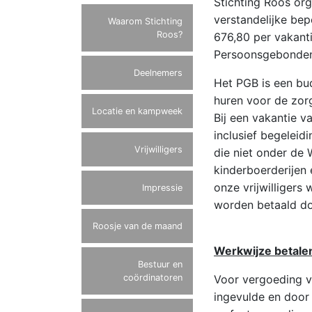
Stichting Roos or
verstandelijke be
Waarom Stichting
Roos?
676,80 per vakanti
Persoonsgebonden
Deelnemers
Het PGB is een bud
huren voor de zorg
Locatie en kampweek
Bij een vakantie v
inclusief begeleid
Vrijwilligers
die niet onder de 
kinderboerderijen
onze vrijwilligers
Impressie
worden betaald do
Roosje van de maand
Werkwijze betale
Bestuur en
coördinatoren
Voor vergoeding v
ingevulde en door