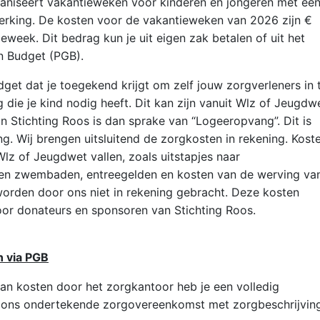
ganiseert vakantieweken voor kinderen en jongeren met ee
perking. De kosten voor de vakantieweken van 2026 zijn €
eweek. Dit bedrag kun je uit eigen zak betalen of uit het
 Budget (PGB).
get dat je toegekend krijgt om zelf jouw zorgverleners in 
 die je kind nodig heeft. Dit kan zijn vanuit Wlz of Jeugdwe
an Stichting Roos is dan sprake van “Logeeropvang”. Dit is
ing. Wij brengen uitsluitend de zorgkosten in rekening. Kost
Wlz of Jeugdwet vallen, zoals uitstapjes naar
 en zwembaden, entreegelden en kosten van de werving va
 worden door ons niet in rekening gebracht. Deze kosten
or donateurs en sponsoren van Stichting Roos.
n via PGB
an kosten door het zorgkantoor heb je een volledig
 ons ondertekende zorgovereenkomst met zorgbeschrijvin