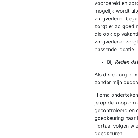
voorbereid en zorg
mogelijk wordt ui
zorgverlener begel
zorgt er zo goed m
die ook op vakanti
zorgverlener zorgt
passende locatie.
Bij
‘Reden dat
Als deze zorg er n
zonder mijn ouder
Hierna onderteken
je op de knop om 
gecontroleerd en 
goedkeuring naar 
Portaal volgen w
goedkeuren.