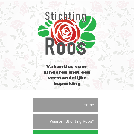
Vakanties voor
kinderen met een
verstandelijke
beperking
Home
Waarom Stichting Roos?